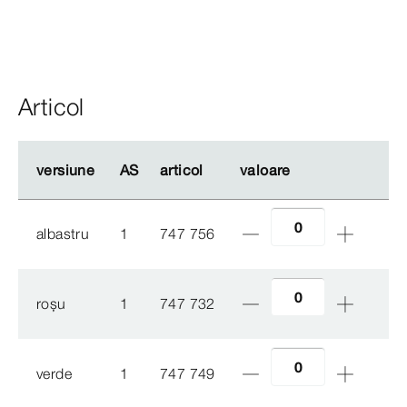
Articol
versiune
versiune
AS
AS
articol
articol
valoare
valoare
albastru
1
747 756
roșu
1
747 732
verde
1
747 749