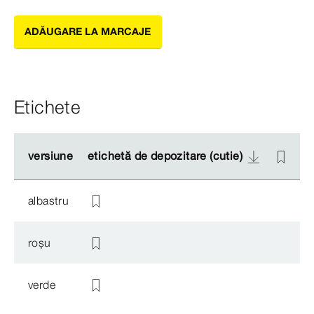
ADĂUGARE LA MARCAJE
Etichete
versiune
versiune
etichetă de depozitare (cutie)
etichetă de depozitare (cutie)
e
e
albastru
roșu
verde