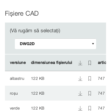
Fișiere CAD
(Vă rugăm să selectați)
versiune
versiune
dimensiunea fișierului
dimensiunea fișierului
articol
articol
albastru
122 KB
747 75
roșu
122 KB
747 73
verde
122 KB
747 74