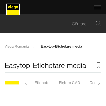
Viega Romania
...
Easytop-Etichetare media
Easytop-Etichetare media
97
Articol
Etichete
Fișiere CAD
Descărcă