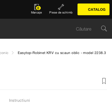
0
CATALOG
Marcaje
Piese de schimb
iconic
Easytop-Robinet KRV cu scaun oblic - model 2238.3
Instructiuni