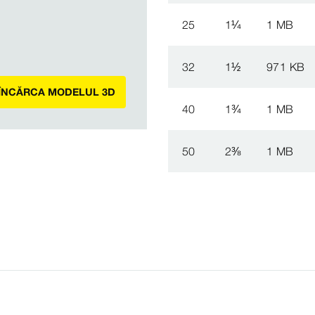
25
1
¼
1 MB
32
1
½
971 KB
 ÎNCĂRCA MODELUL 3D
40
1
¾
1 MB
50
2
⅜
1 MB