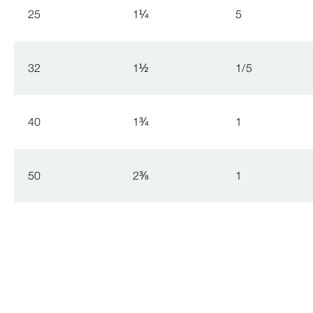
25
1
¼
5
32
1
½
1/5
40
1
¾
1
50
2
⅜
1