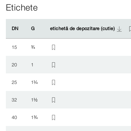
Etichete
DN
DN
G
G
etichetă de depozitare (cutie)
etichetă de depozitare (cutie)
15
¾
20
1
25
1
¼
32
1
½
40
1
¾