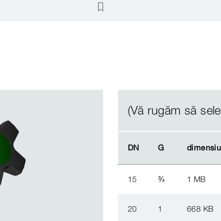
(Vă rugăm să selec
DN
DN
G
G
dimensiun
dimensiun
15
¾
1 MB
20
1
668 KB