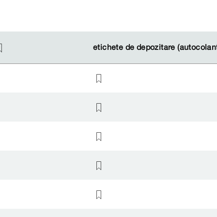
etichete de depozitare (autocolan
etichete de depozitare (autocolan