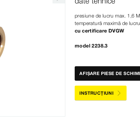
date tehnice
presiune de lucru max.
1
,6
M
temperatură maximă de lucr
cu certificare DVGW
model 2238.3
AFIȘARE PIESE DE SCHIM
INSTRUCȚIUNI