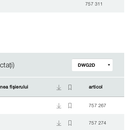
757 311
tați)
ea fișierului
ea fișierului
articol
articol
757 267
757 274