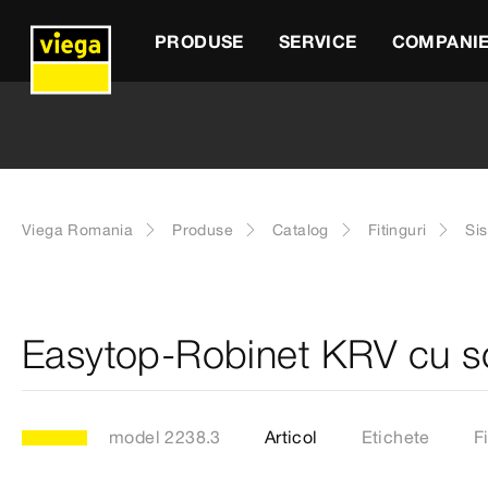
PRODUSE
SERVICE
COMPANI
Viega Romania
Produse
Catalog
Fitinguri
Si
Easytop-Robinet KRV cu s
model 2238.3
Articol
Etichete
F