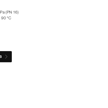
Pa
(PN 16)
u 90
°C
B