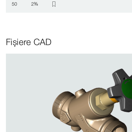
50
2
⅜
Fișiere CAD