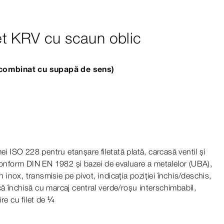
t KRV cu scaun oblic
ă combinat cu supapă de sens)
mei
ISO
228
pentru
etanșare filetată plată, carcasă ventil și
 conform
DIN
EN
1982
și bazei de evaluare a metalelor (UBA),
n inox, transmisie pe pivot, indicația poziției închis/deschis,
ă închisă cu marcaj central verde/roșu interschimbabil,
re cu filet de ¼