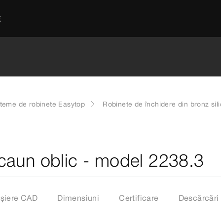
E
steme de robinete Easytop
Robinete de închidere din bronz sil
caun oblic - model 2238.3
ișiere CAD
Dimensiuni
Certificare
Descărcări