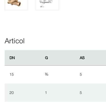
Articol
DN
DN
G
G
AS
AS
15
¾
5
20
1
5