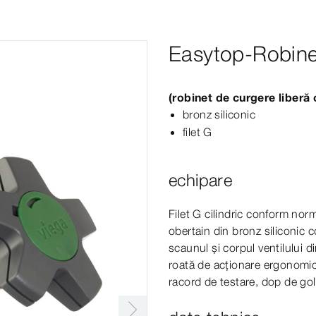
Easytop-Robine
(robinet de curgere liber
bronz siliconic
filet
G
echipare
Filet G cilindric conform nor
obertain din bronz siliconic
scaunul și corpul ventilului di
roată de acționare ergonomic
racord de testare, dop de goli