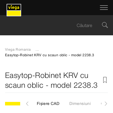
Viega Romania
...
Easytop-Robinet KRV cu scaun oblic - model 2238.3
Easytop-Robinet KRV cu
scaun oblic - model 2238.3
l
Etichete
Fișiere CAD
Dimensiuni
Certif