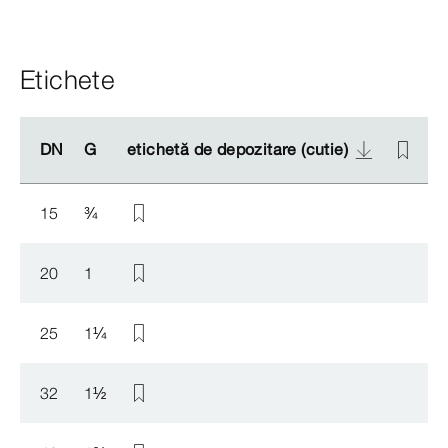
Etichete
DN
DN
G
G
etichetă de depozitare (cutie)
etichetă de depozitare (cutie)
e
e
15
¾
20
1
25
1
¼
32
1
½