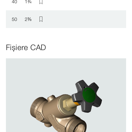
40
1
¾
50
2
⅜
Fișiere CAD