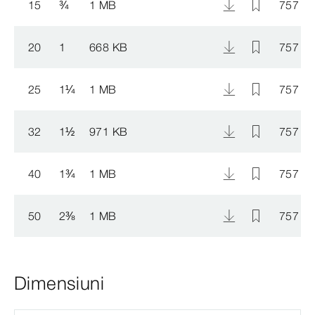
15
¾
1 MB
757 2
20
1
668 KB
757 2
25
1
¼
1 MB
757 2
32
1
½
971 KB
757 2
40
1
¾
1 MB
757 3
50
2
⅜
1 MB
757 3
Dimensiuni