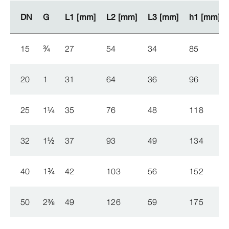
DN
DN
G
G
L1 [mm]
L1 [mm]
L2 [mm]
L2 [mm]
L3 [mm]
L3 [mm]
h1 [mm]
h1 [mm]
15
¾
27
54
34
85
20
1
31
64
36
96
25
1
¼
35
76
48
118
32
1
½
37
93
49
134
40
1
¾
42
103
56
152
50
2
⅜
49
126
59
175