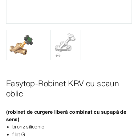
Easytop-Robinet KRV cu scaun
oblic
(robinet de curgere liberă combinat cu supapă de
sens)
bronz siliconic
filet
G