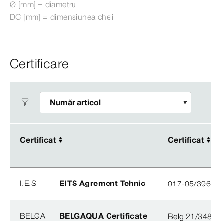
Ø
[mm]
= diametru
DC [mm] = dimensiunea cheii
Certificare
Certificat
Certificat
Certificat
Certificat
I.E.S
EITS Agrement Tehnic
017-05/3963-
BELGA
BELGAQUA Certificate
Belg 21/348/3