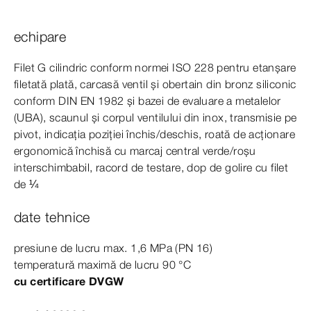
echipare
Filet G cilindric conform normei
ISO
228
pentru
etanșare
filetată plată, carcasă ventil și obertain din bronz siliconic
conform
DIN
EN
1982
și bazei de evaluare a metalelor
(UBA), scaunul și corpul ventilului din inox, transmisie pe
pivot, indicația poziției închis/deschis, roată de acționare
ergonomică închisă cu marcaj central verde/roșu
interschimbabil, racord de testare, dop de golire cu filet
de ¼
date tehnice
presiune de lucru max.
1
,6
MPa
(PN 16)
temperatură maximă de lucru 90
°C
cu certificare DVGW