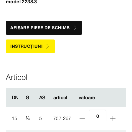
model 2238.3
AFIȘARE PIESE DE SCHIMB
INSTRUCȚIUNI
Articol
DN
DN
G
G
AS
AS
articol
articol
valoare
valoare
15
¾
5
757 267