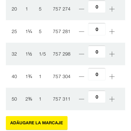
20
1
5
757 274
25
1
¼
5
757 281
32
1
½
1/5
757 298
40
1
¾
1
757 304
50
2
⅜
1
757 311
ADĂUGARE LA MARCAJE