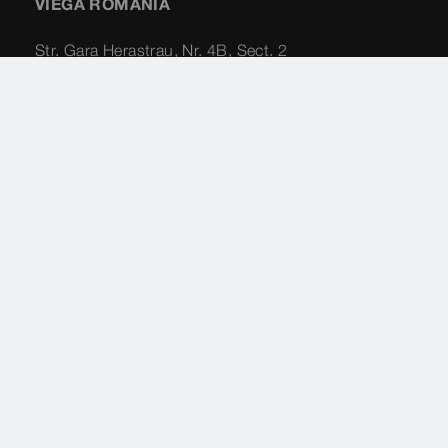
VIEGA ROMANIA
Str. Gara Herastrau, Nr. 4B, Sect. 2
Bucuresti 020334
Imprint
Legal
Privacy
Harta site-ului
Setări cookie-uri