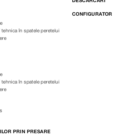
DESCARCARI
CONFIGURATOR
te
 tehnica în spatele peretelui
ere
te
 tehnica în spatele peretelui
ere
es
ILOR PRIN PRESARE