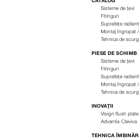
CATALOG
Sisteme de țevi
Fitinguri
Suprafețe radian
Montaj îngropat /
Tehnica de scurg
PIESE DE SCHIMB
Sisteme de țevi
Fitinguri
Suprafețe radian
Montaj îngropat /
Tehnica de scurg
INOVAȚII
Visign flush plat
Advantix Cleviva
TEHNICA ÎMBINĂR