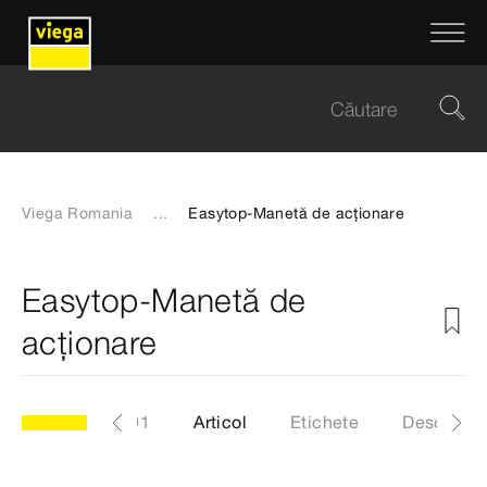
Viega Romania
...
Easytop-Manetă de acționare
Easytop-Manetă de
acționare
model 2275.91
Articol
Etichete
Descărcăr