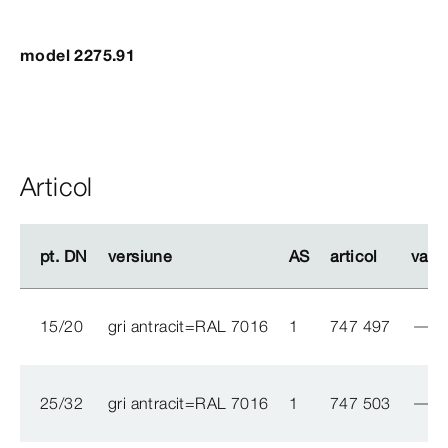
model 2275.91
Articol
pt. DN
pt. DN
versiune
versiune
AS
AS
articol
articol
valo
valo
15/20
gri antracit=RAL 7016
1
747 497
25/32
gri antracit=RAL 7016
1
747 503