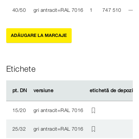
40/50
gri antracit=RAL 7016
1
747 510
ADĂUGARE LA MARCAJE
Etichete
pt. DN
pt. DN
versiune
versiune
etichetă de depozitar
etichetă de depozitar
15/20
gri antracit=RAL 7016
25/32
gri antracit=RAL 7016