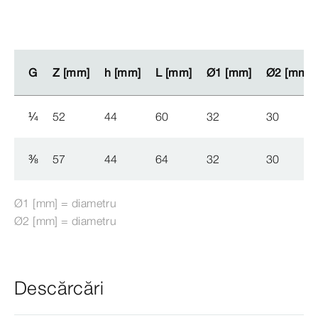
G
G
Z [mm]
Z [mm]
h [mm]
h [mm]
L [mm]
L [mm]
Ø1 [mm]
Ø1 [mm]
Ø2 [mm]
Ø2 [mm]
¼
52
44
60
32
30
⅜
57
44
64
32
30
Ø1 [mm] = diametru
Ø2 [mm] = diametru
Descărcări