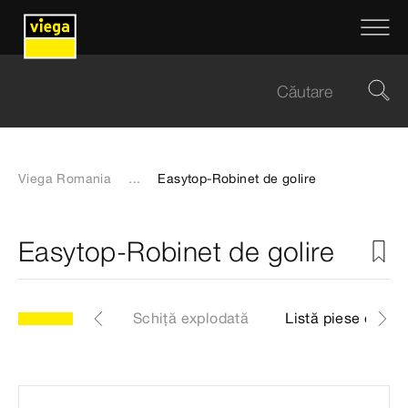
Viega Romania
...
Easytop-Robinet de golire
Easytop-Robinet de golire
34
Articol
Schiță explodată
Listă piese de sc