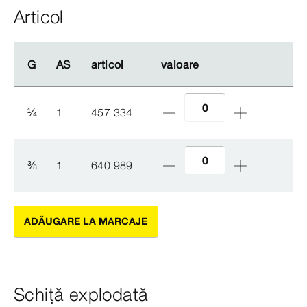
Articol
G
G
AS
AS
articol
articol
valoare
valoare
¼
1
457 334
⅜
1
640 989
ADĂUGARE LA MARCAJE
Schiță explodată