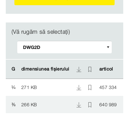
(Vă rugăm să selectați)
G
G
dimensiunea fișierului
dimensiunea fișierului
articol
articol
¼
271 KB
457 334
⅜
266 KB
640 989