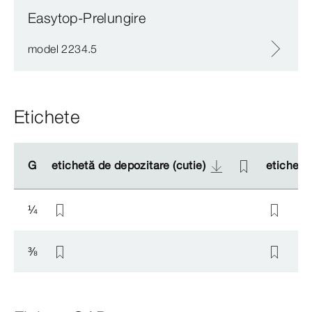
Easytop-Prelungire
model 2234.5
Etichete
G
G
etichetă de depozitare (cutie)
etichetă de depozitare (cutie)
etichete
etichete
¼
⅜