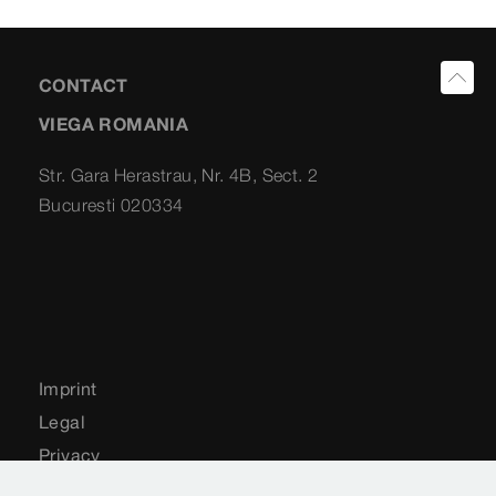
CONTACT
VIEGA ROMANIA
Str. Gara Herastrau, Nr. 4B, Sect. 2
Bucuresti 020334
Imprint
Legal
Privacy
Harta site-ului