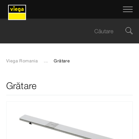
Viega Romania
...
Grătare
Grătare