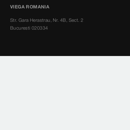
VIEGA ROMANIA
Str. Gara Herastrau, Nr. 4B, Sect. 2
Bucuresti 020334
Imprint
Legal
Privacy
Harta site-ului
Setări cookie-uri