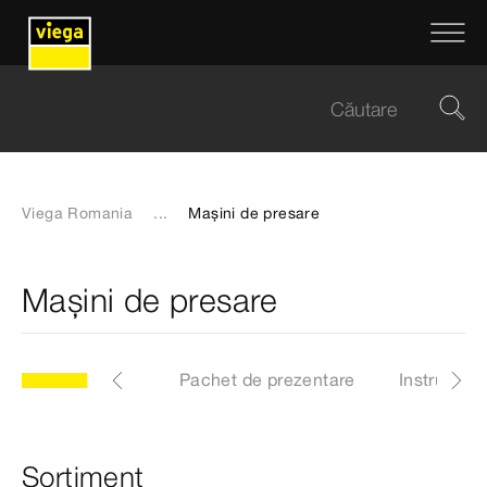
Viega Romania
...
Mașini de presare
Mașini de presare
e
Descărcări
Pachet de prezentare
Instructiun
Sortiment