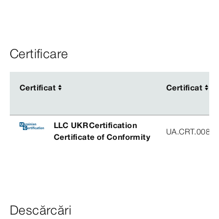
Certificare
Certificat
Certificat
Certificat
Certificat
LLC UKRCertification
UA.CRT.00852
Certificate of Conformity
Descărcări