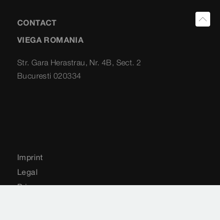
CONTACT
VIEGA ROMANIA
Str. Gara Herastrau, Nr. 4B, Sect. 2
Bucuresti 020334
Imprint
Legal
Privacy
Harta site-ului
Setări cookie-uri