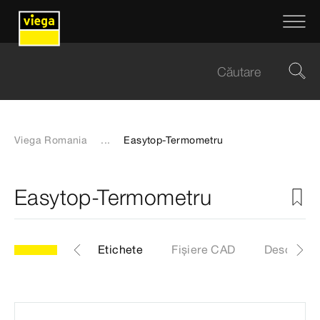
Viega Romania
...
Easytop-Termometru
Easytop-Termometru
4
Articol
Etichete
Fișiere CAD
Descărcăr