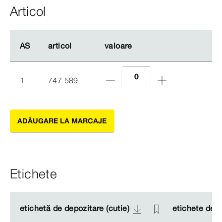
Articol
AS
AS
articol
articol
valoare
valoare
1
747 589
ADĂUGARE LA MARCAJE
Etichete
etichetă de depozitare (cutie)
etichetă de depozitare (cutie)
etichete de 
etichete de 