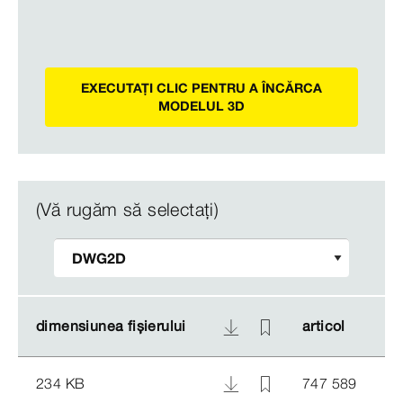
EXECUTAȚI CLIC PENTRU A ÎNCĂRCA
MODELUL 3D
(Vă rugăm să selectați)
dimensiunea fișierului
dimensiunea fișierului
articol
articol
234 KB
747 589